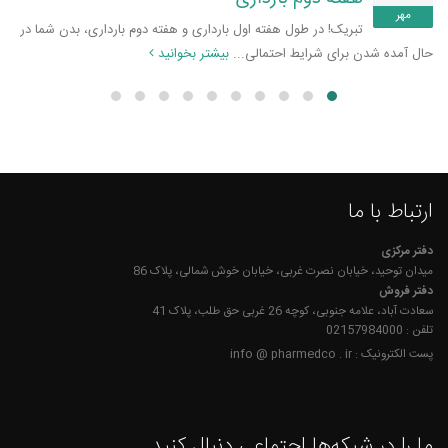
مهر
تبریک! در طول هفته اول بارداری و هفته دوم بارداری، بدن شما در
حال آمده شدن برای شرایط احتمالی...
بیشتر بخوانید
ارتباط با ما
دفتر مرکزی
میدان توحید، خیابان نصرت غربی، خیابان خوش شمالی، پلاک 86
دفتر فروش
سعادت آباد، علامه جنوبی، کوچه 26 غربی حق طلب، پلاک 41
تلفن : 02157984000
پست الکترونیک : info @ pharmedco . ir
ما را در شبکه‌ها اجتماعی دنبال کنید