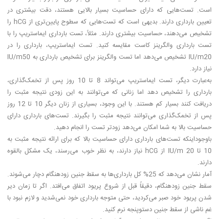
است. تست­‌هایی که دارای حساسیت بسیار بالایی هستند، دقت بیشتری در
تعیین بارداری دارند. بدیهی است که تست­‌هایی که سطوح پایین­‌تری از hCG را
تشخیص می‌­دهند، حساسیت بیشتری دارند. مثلاً، تست بارداری ایم­استریپ را با
تست بارداری وال­گرینز کاست مقایسه کنید. تست ایم­استریپ، بارداری را در
IU/m20 تشخیص می‌­دهد اما تست وال­گرینز برای تشخیص بارداری به IU/m50
نیاز دارد.
به‌عبارت‌ دیگر، تست ایم­استریپ می‌­تواند 8 تا 10 روز پس از تخمک‌­گذاری،
بارداری را تشخیص دهد اما زنانی که می­‌توانند به این زودی نتیجه مثبت را
دریافت کنند بسیار کم هستند. با این ­وجود، بسیاری از زنان دیگر 10 تا 12 روز
پس از تخمک­‌گذاری می­‌توانند نتیجه مثبت را بگیرند. تست­‌های بارداری دارای
حساسیت بالا به شما امکان می­‌دهد زودتر تست را انجام دهید.
باوجوداینکه تست­‌های بارداری دارای حساسیت بالا که برای ارائه نتیجه مثبت به
10 تا 20 IU/m از hCG نیاز دارند، به نظر خوب می­‌رسند، یک مشکل بالقوه
دارند.
آمار نشان می­‌دهد که 25% کل بارداری­‌ها به سقط جنین زودهنگام دچار می­‌شوند.
سقط جنین زودهنگام، دقیقاً قبل از شروع پریود اتفاق می­‌افتد. اگر تا زمان دیر
شدن پریود خود صبر می­‌کردید، حتی متوجه بارداری خود نمی‌­شدید و لازم نبود با
غم ناشی از سقط جنین دست­وپنجه نرم کنید.