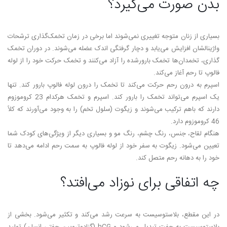
بدن صورت می‌گیرد؟
بسیاری از زنان متوجه تغییری نمی­‌شوند اما برخی در زمان تخمک­‌گذاری ترشحات
واژینالشان افزایش می‌­یابد و دچار گرفتگی اندک عضله می‌­شوند. در دوران تخمک­‌
گذاری، تخمدان­‌ها تخمک بارورشده را آزاد می­‌کنند و تخمک حرکت خود را از لوله
فالوپ تا رحم آغاز می­‌کند.
اسپرم به درون رحم حرکت می­‌کند تا تخمک را درون لوله فالوپ بارور کند. تنها
یک اسپرم می­‌تواند تخمک را بارور کند. اسپرم و تخمک هرکدام 23 کروموزوم
دارند که باهم ترکیب می­‌شوند و زیگوت (سلول تخم) را به وجود می­‌آورند که کلاً
46 کروموزوم دارد.
هنگام لقاح، جنس، رنگ چشم، رنگ مو و بسیاری دیگر از ویژگی­‌های کودک شما
تعیین می‌­شود. زیگوت به سفر خود از لوله فالوپ به سمت رحم ادامه می‌­دهد تا
خود را به دهانه رحم متصل کند.
چه اتفاقی برای نوزاد می­‌افتد؟
در این مقطع، بلاستوسیست به ­سرعت رشد می‌­کند و تکثیر می‌­شود. بخشی از