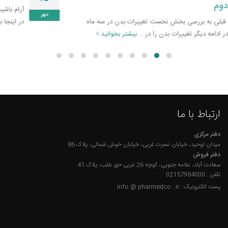
آرام باشید! تهوع صبحگاهی اکثر زنان در این هفته کاهش می‌­یابد.
مهر
در اینجا بخوانید که در هفته دوازدهم بارداری باید...
بیشتر بخوانید
ارتباط با ما
دفتر مرکزی
میدان توحید، خیابان نصرت غربی، خیابان خوش شمالی، پلاک 86
دفتر فروش
سعادت آباد، علامه جنوبی، کوچه 26 غربی حق طلب، پلاک 41
تلفن : 02157984000
پست الکترونیک : info @ pharmedco . ir
ما را در شبکه‌ها اجتماعی دنبال کنید