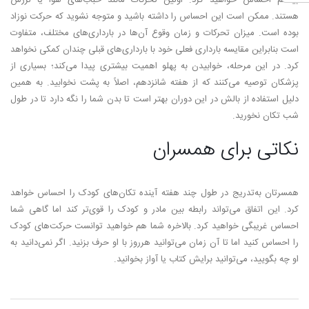
بیستم احساس خواهید کرد. اولین تحرکات مانند حباب­‌های هوا یا لرزش
هستند. ممکن است این احساس را داشته باشید و متوجه نشوید که حرکت نوزاد
بوده است. میزان تحرکات و زمان وقوع آن‌ها در بارداری­‌های مختلف، متفاوت
است بنابراین مقایسه بارداری فعلی خود با بارداری­‌های قبلی چندان کمکی نخواهد
کرد. در این مرحله، خوابیدن به پهلو اهمیت بیشتری پیدا می­‌کند؛ بسیاری از
پزشکان توصیه می­‌کنند که از هفته شانزدهم، اصلاً به پشت نخوابید. به همین
دلیل استفاده از بالش در این دوران بهتر است تا بدن شما را نگه دارد تا در طول
شب تکان نخورید.
نکاتی برای همسران
همسرتان به­‌تدریج در طول چند هفته آینده تکان­‌های کودک را احساس خواهد
کرد. این اتفاق می­‌تواند رابطه بین مادر و کودک را قوی­‌تر کند اما گاهی شما
احساس غریبگی خواهید کرد. بالاخره شما هم خواهید توانست حرکت­‌های کودک
را احساس کنید اما تا آن زمان می­‌توانید هرروز با او حرف بزنید. اگر نمی­‌دانید به
او چه بگویید، می‌­توانید برایش کتاب یا آواز بخوانید.