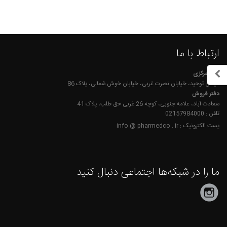
ارتباط با ما
دفتر مرکزی
میدان توحید، خیابان نصرت غربی، خیابان خوش شمالی، پلاک 86
دفتر فروش
سعادت آباد، علامه جنوبی، کوچه 26 غربی حق طلب، پلاک 41
تلفن : 02157984000
پست الکترونیک : info @ pharmedco . ir
ما را در شبکه‌ها اجتماعی دنبال کنید