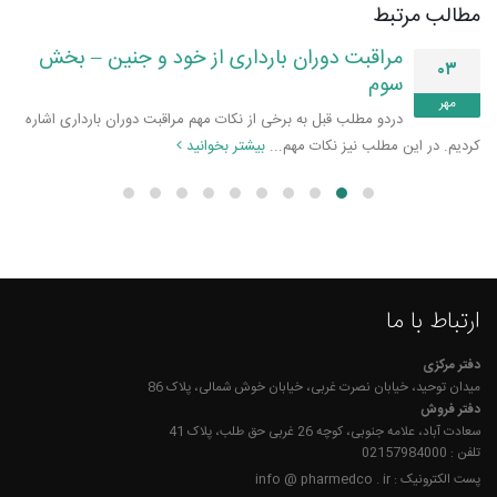
مطالب مرتبط
مراقبت دوران بارداری از خود و جنین – بخش
۰۳
سوم
مهر
دردو مطلب قبل به برخی از نکات مهم مراقبت دوران بارداری اشاره
کردیم. در این مطلب نیز نکات مهم...
بیشتر بخوانید
ارتباط با ما
دفتر مرکزی
میدان توحید، خیابان نصرت غربی، خیابان خوش شمالی، پلاک 86
دفتر فروش
سعادت آباد، علامه جنوبی، کوچه 26 غربی حق طلب، پلاک 41
تلفن : 02157984000
پست الکترونیک : info @ pharmedco . ir