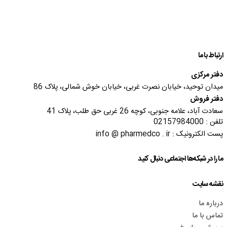
ارتباط با ما
دفتر مرکزی
میدان توحید، خیابان نصرت غربی، خیابان خوش شمالی، پلاک 86
دفتر فروش
سعادت آباد، علامه جنوبی، کوچه 26 غربی حق طلب، پلاک 41
تلفن : 02157984000
پست الکترونیک : info @ pharmedco . ir
ما را در شبکه‌ها اجتماعی دنبال کنید
نقشه سایت
درباره ما
تماس با ما