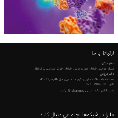
ارتباط با ما
دفتر مرکزی
میدان توحید، خیابان نصرت غربی، خیابان خوش شمالی، پلاک 86
دفتر فروش
سعادت آباد، علامه جنوبی، کوچه 26 غربی حق طلب، پلاک 41
تلفن : 02157984000
پست الکترونیک : info @ pharmedco . ir
ما را در شبکه‌ها اجتماعی دنبال کنید