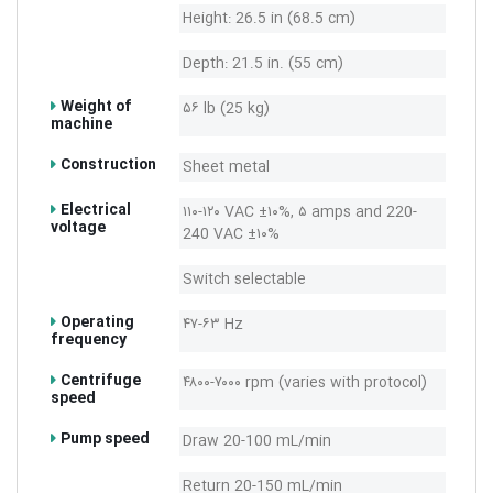
Height: 26.5 in (68.5 cm)
Depth: 21.5 in. (55 cm)
Weight of
۵۶ lb (25 kg)
machine
Construction
Sheet metal
Electrical
۱۱۰-۱۲۰ VAC ±۱۰%, ۵ amps and 220-
voltage
240 VAC ±۱۰%
Switch selectable
Operating
۴۷-۶۳ Hz
frequency
Centrifuge
۴۸۰۰-۷۰۰۰ rpm (varies with protocol)
speed
Pump speed
Draw 20-100 mL/min
Return 20-150 mL/min