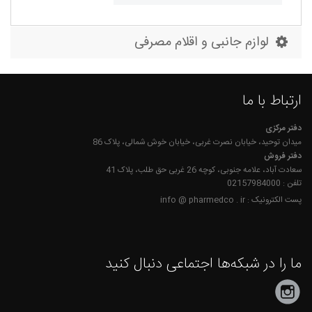
لوازم جانبی و اقلام مصرفی
ارتباط با ما
دفتر مرکزی
میدان توحید، خیابان نصرت غربی، خیابان خوش شمالی، پلاک 86
دفتر فروش
سعادت آباد، علامه جنوبی، کوچه 26 غربی حق طلب، پلاک 41
تلفن : 02157984000
پست الکترونیک : info @ pharmedco . ir
ما را در شبکه‌ها اجتماعی دنبال کنید