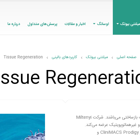
یلتنی بیوتک
اوسانگ
اخبار و مقالات
پرسش‌های متداول
درباره ما
کاربردهای بالینی
صفحه اصلی
میلتنی بیوتک
کاربردهای بالینی
Tissue Regeneration
issue Regenerati
سلول‌های بنیادی اتولوگ هدف خوبی به‌منظور استراتژی‌های طب بازساختی می‌باشند. شرکت Miltenyi
و غیرهماتوپویتیک عرضه می‌کند.
سلول‌های بنیادی می‌توانند به‌وسیله‌ی روش‌هایی مثل استفاده از CliniMACS Prodigy و