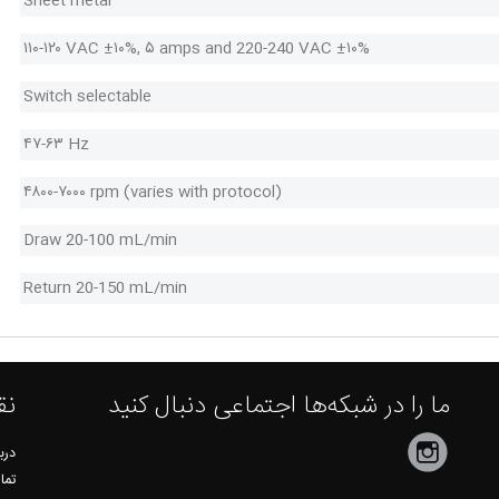
Sheet metal
۱۱۰-۱۲۰ VAC ±۱۰%, ۵ amps and 220-240 VAC ±۱۰%
Switch selectable
۴۷-۶۳ Hz
۴۸۰۰-۷۰۰۰ rpm (varies with protocol)
Draw 20-100 mL/min
Return 20-150 mL/min
ما را در شبکه‌ها اجتماعی دنبال کنید
نق
دربا
تما