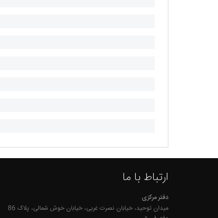
ارتباط با ما
دفتر مرکزی
میدان توحید، خیابان نصرت غربی، خیابان خوش شمالی، پلاک 86