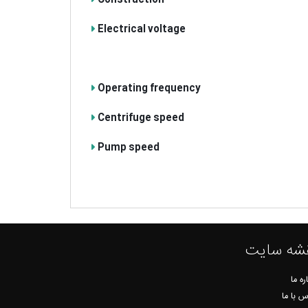
Construction
Electrical voltage
Operating frequency
Centrifuge speed
Pump speed
شه سایت
ره ما
س با ما