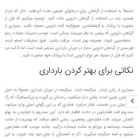
احتمالاً به استفاده از گیاهان برای درمان­های طبیعی عادت کرده­اید. حال که باردار
هستید باید در استفاده از گیاهان دارویی دقت کنید. توصیه می­کنیم که قبل از
مشورت با پزشک یا گیاه­شناس، هیچ‌گونه گیاه دارویی مصرف نکنید. بسیاری از
گیاهان دارویی که بی­ضرر به نظر می­رسند ممکن است موجب تحریک عضلات رحم
. سقط­‌جنین شوند. همیشه بهتر است، مراقب باشید. طبق تحقیقات انجام شده،
فهرستی از گیاهان دارویی مجاز در دوران بارداری منتشر شده است اما تأکید می­
کنیم که قبل از مصرف هر نوع دارویی ابتدا با پزشک خود مشورت کنید.
نکاتی برای بهتر کردن بارداری
بسیاری از زنان باردار، سرگیجه دارند. سرگیجه در دوران بارداری معمولاً به دلیل
فشارخون پایین است. وقتی دراز می­کشید، رحمتان بر آئورت و بزرگ­سیاهرگ که رگ­
های اصلی بدن هستند، فشار می­آورد. فشاری که بر این رگ­های اصلی وارد می­شود،
سندروم افت فشارخون در حالت طاق­باز نام دارد. این سندروم با خوابیدن به پهلو
کاهش می­یابد. افت فشارخون وضعیتی، زمانی اتفاق می­افتد که به­سرعت از حالت
نشسته، چمباتمه و دوزانو به حالت ایستاده درآیید. جاذبه موجب افت فشارخون
می­شود و شما سرگیجه می­گیرید. اگر به آهستگی از جای خود بلند شوید، به این