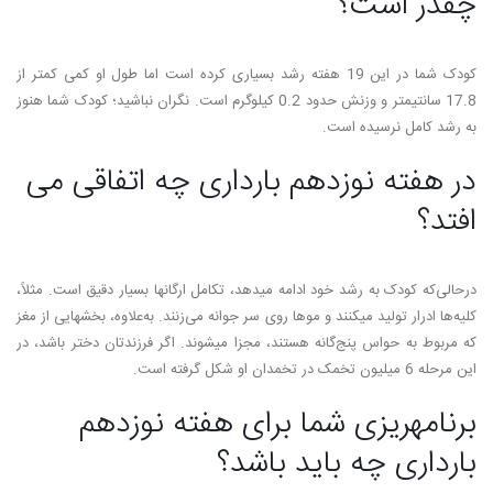
چقدر است؟
کودک شما در این 19 هفته رشد بسیاری کرده است اما طول او کمی کمتر از
17.8 سانتی­متر و وزنش حدود 0.2 کیلوگرم است. نگران نباشید؛ کودک شما هنوز
به رشد کامل نرسیده است.
در هفته نوزدهم بارداری چه اتفاقی می­‌
افتد؟
درحالی‌که کودک به رشد خود ادامه می­دهد، تکامل ارگان­ها بسیار دقیق است. مثلاً،
کلیه­‌ها ادرار تولید می­کنند و موها روی سر جوانه می‌زنند. به‌علاوه، بخش­هایی از مغز
که مربوط به حواس پنج‌گانه هستند، مجزا می­شوند. اگر فرزندتان دختر باشد، در
این مرحله 6 میلیون تخمک در تخمدان او شکل گرفته است.
برنامه­ریزی شما برای هفته نوزدهم
بارداری چه باید باشد؟