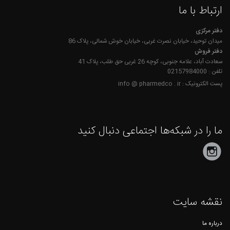
سیتاف
ارتباط با ما
۰۳
سیتافرزی
اردیبهشت
دفتر مرکزی
گلبول‌های
میدان توحید، خیابان نصرت غربی، خیابان خوش شمالی، پلاک 86
جدا...
بیشتر بخوانید
دفتر فروش
سعادت آباد، علامه جنوبی، کوچه 26 غربی حق طلب، پلاک 41
تلفن : 02157984000
پست الکترونیک : info @ pharmedco . ir
ما را در شبکه‌ها اجتماعی دنبال کنید
نقشه سایت
درباره ما