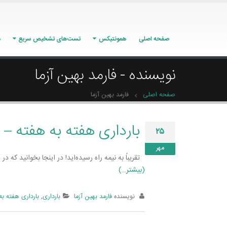
صفحه اصلی
همونتیکس
تست‌های تشخیص سریع
م
نویسنده - فارمد بهین آزما
صفحه اصلی
فارمد بهین آزما
بارداری هفته به هفته –
۲۵
مهر
تقریباً به نیمه راه رسیده‌­اید! در اینجا بخوانید که 
(بیشتر…)
نویسنده
فارمد بهین آزما
بارداری
,
بارداری هفته به