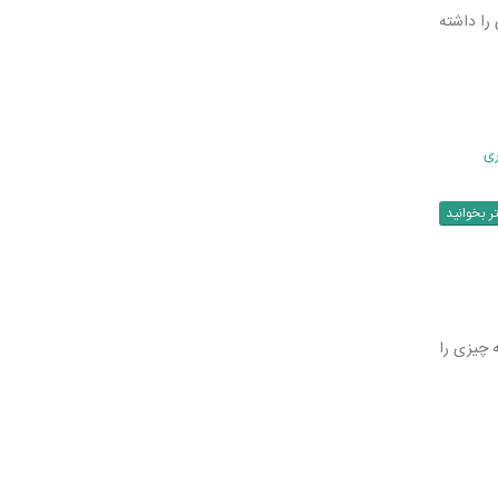
 را داشته
ری
ر بخوانید
 چیزی را