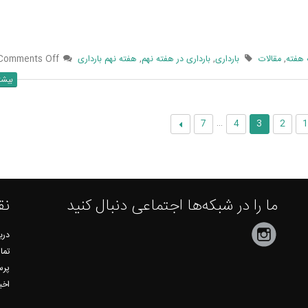
 هفته
,
مقالات
بارداری
,
بارداری در هفته نهم
,
هفته نهم بارداری
Comments Off
بیشت
…
7
4
3
2
ما را در شبکه‌ها اجتماعی دنبال کنید
نق
دربا
تما
پرس
اخب