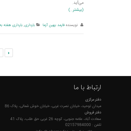
می­‌آید.
(بیشتر…)
نویسنده
فارمد بهین آزما
بارداری
,
بارداری هفته به
1
ارتباط با ما
دفتر مرکزی
میدان توحید، خیابان نصرت غربی، خیابان خوش شمالی، پلاک 86
دفتر فروش
سعادت آباد، علامه جنوبی، کوچه 26 غربی حق طلب، پلاک 41
تلفن : 02157984000