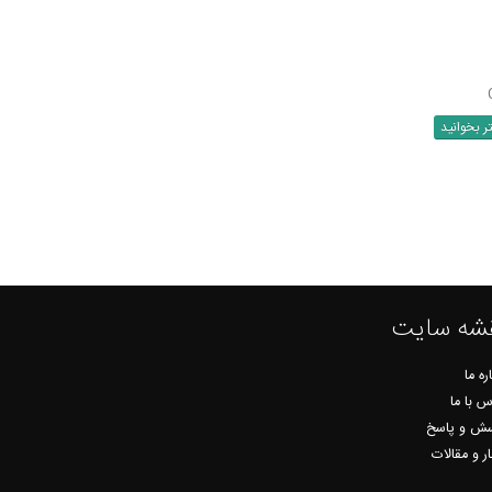
ر بخوانید
شه سایت
ره ما
س با ما
ش و پاسخ
ار و مقالات