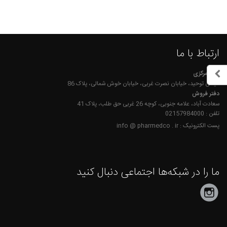
ارتباط با ما
دفتر مرکزی
میدان توحید، خیابان نصرت غربی، خیابان خوش شمالی، پلاک 86
دفتر فروش
سعادت آباد، علامه جنوبی، کوچه 26 غربی حق طلب، پلاک 41
تلفن : 02157984000
پست الکترونیک : info @ pharmedco . ir
ما را در شبکه‌ها اجتماعی دنبال کنید