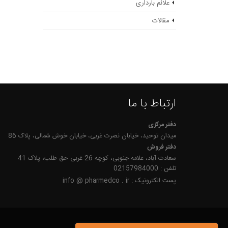
علائم بارداری
مقالات
ارتباط با ما
دفتر مرکزی
میدان توحید، خیابان نصرت غربی، خیابان خوش شمالی، پلاک 86
دفتر فروش
سعادت آباد، علامه جنوبی، کوچه 26 غربی حق طلب، پلاک 41
تلفن : 02157984000
پست الکترونیک : info @ pharmedco . ir