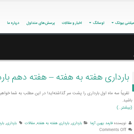
یلتنی بیوتک
اوسانگ
اخبار و مقالات
پرسش‌های متداول
درباره ما
بارداری هفته به هفته – هفته دهم بار
تقریباً سه ماه اول بارداری را پشت سر گذاشته‌­اید! در این مطلب به شما خواه
باشید.
(بیشتر…)
نویسنده
فارمد بهین آزما
بارداری
,
بارداری هفته به هفته
,
مقالات
بارداری
,
بار
Comments Off