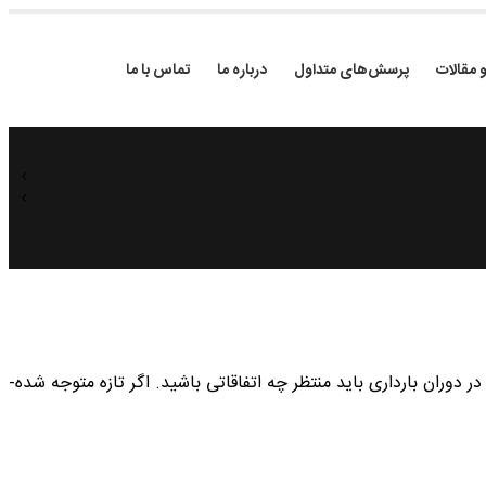
و مقالات
پرسش‌های متداول
درباره ما
تماس با ما
تبریک! اکثر زنان معمولاً بین هفته چهارم تا هفتم متوجه بارداری خود می‌­شوند. این خبرنامه هفتگی به شما کمک می­‌کند تا بدانید در دوران بارداری باید منتظر چه اتفاقاتی باشید. اگر تازه متوجه شده‌­