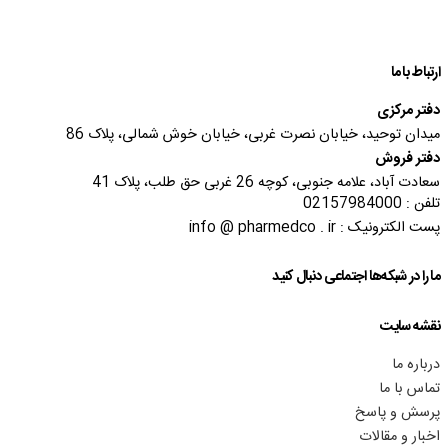
ارتباط با ما
دفتر مرکزی
میدان توحید، خیابان نصرت غربی، خیابان خوش شمالی، پلاک 86
دفتر فروش
سعادت آباد، علامه جنوبی، کوچه 26 غربی حق طلب، پلاک 41
تلفن : 02157984000
پست الکترونیک : info @ pharmedco . ir
ما را در شبکه‌ها اجتماعی دنبال کنید
نقشه سایت
درباره ما
تماس با ما
پرسش و پاسخ
اخبار و مقالات