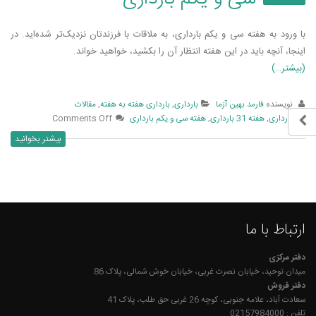
با ورود به هفته سی و یکم بارداری، به ملاقات با فرزندتان نزدیک‌­تر شده‌­اید. در
اینجا، آنچه باید در این هفته انتظار آن را بکشید، خواهید خواند.
(بیشتر…)
نویسنده
فارمد بهین آزما
بارداری
,
بارداری هفته به هفته
,
مقالات
بارداری
,
هفته 31 بارداری
,
هفته سی و یکم بارداری
Comments Off
بیشتر بخوانید
ارتباط با ما
دفتر مرکزی
میدان توحید، خیابان نصرت غربی، خیابان خوش شمالی، پلاک 86
دفتر فروش
سعادت آباد، علامه جنوبی، کوچه 26 غربی حق طلب، پلاک 41
تلفن : 02157984000