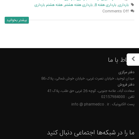
بارداری
,
بارداری هفته 8
,
بارداری هفته هشتم
,
هفته هشتم بارداری
Comments Off
بیشتر بخوانید
ارتباط با ما
دفتر مرکزی
میدان توحید، خیابان نصرت غربی، خیابان خوش شمالی، پلاک 86
دفتر فروش
سعادت آباد، علامه جنوبی، کوچه 26 غربی حق طلب، پلاک 41
تلفن : 02157984000
پست الکترونیک : info @ pharmedco . ir
ما را در شبکه‌ها اجتماعی دنبال کنید