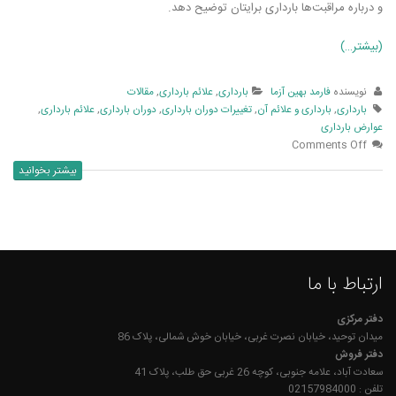
و درباره مراقبت‌ها بارداری برایتان توضیح دهد.
(بیشتر…)
نویسنده
فارمد بهین آزما
بارداری
,
علائم بارداری
,
مقالات
بارداری
,
بارداری و علائم آن
,
تغییرات دوران بارداری
,
دوران بارداری
,
علائم بارداری
,
عوارض بارداری
Comments Off
بیشتر بخوانید
ارتباط با ما
دفتر مرکزی
میدان توحید، خیابان نصرت غربی، خیابان خوش شمالی، پلاک 86
دفتر فروش
سعادت آباد، علامه جنوبی، کوچه 26 غربی حق طلب، پلاک 41
تلفن : 02157984000